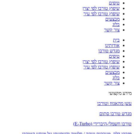
טיפים
שיפוץ טורבו לפי יצרן
שיפוץ טורבו לפי עיר
מבצעים
בלוג
צור קשר
בית
אודותינו
מגדש טורבו
טיפים
שיפוץ טורבו לפי יצרן
שיפוץ טורבו לפי עיר
מבצעים
בלוג
צור קשר
מידע מקצועי
עשן מהאגזוז וטורבו
מגדש טורבו סתום
טורבו חשמלי-היברידי (E-Turbo)
מזרקי דלק, מערכות יניקה / פליטה והשפעתן על מגדש הטורבו