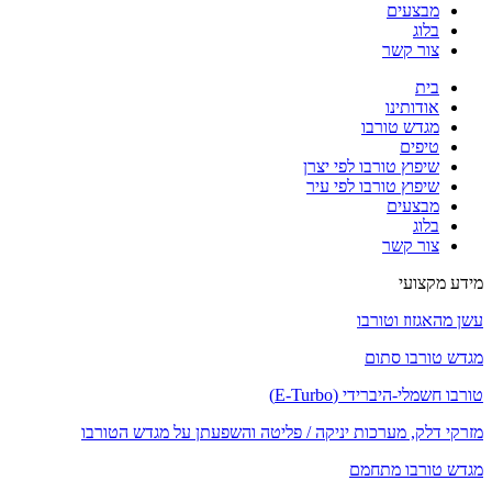
מבצעים
בלוג
צור קשר
בית
אודותינו
מגדש טורבו
טיפים
שיפוץ טורבו לפי יצרן
שיפוץ טורבו לפי עיר
מבצעים
בלוג
צור קשר
מידע מקצועי
עשן מהאגזוז וטורבו
מגדש טורבו סתום
טורבו חשמלי-היברידי (E-Turbo)
מזרקי דלק, מערכות יניקה / פליטה והשפעתן על מגדש הטורבו
מגדש טורבו מתחמם