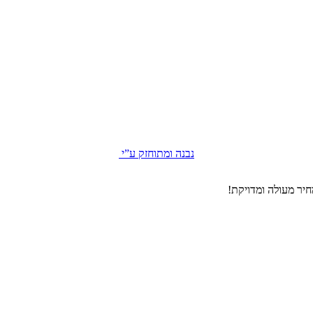
נבנה ומתוחזק ע”י
יר מעולה ומדויקת!