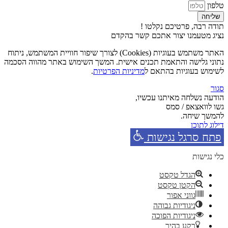
טלפון
שליחה
תודה רבה, פרטיכם נקלטו !
נציג מטעמנו יצור אתכם קשר בהקדם
האתר משתמש בעוגיות (Cookies) לצורך שיפור חוויית המשתמש, ניתוח
נתוני גלישה והתאמת תכנים אישית. המשך השימוש באתר מהווה הסכמה
לשימוש בעוגיות בהתאם ל
מדיניות הפרטיות
.
סגור
הודעה נשלחה מאיתנו עכשיו,
גשו לוואצאפ / סמס
להמשך שיחה.
דילוג לתוכן
פתח סרגל נגישות
כלי נגישות
הגדל טקסט
הקטן טקסט
גווני אפור
ניגודיות גבוהה
ניגודיות הפוכה
רקע בהיר