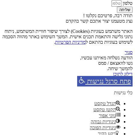
טלפון
שליחה
תודה רבה, פרטיכם נקלטו !
נציג מטעמנו יצור אתכם קשר בהקדם
האתר משתמש בעוגיות (Cookies) לצורך שיפור חוויית המשתמש, ניתוח
נתוני גלישה והתאמת תכנים אישית. המשך השימוש באתר מהווה הסכמה
לשימוש בעוגיות בהתאם ל
מדיניות הפרטיות
.
סגור
הודעה נשלחה מאיתנו עכשיו,
גשו לוואצאפ / סמס
להמשך שיחה.
דילוג לתוכן
פתח סרגל נגישות
כלי נגישות
הגדל טקסט
הקטן טקסט
גווני אפור
ניגודיות גבוהה
ניגודיות הפוכה
רקע בהיר