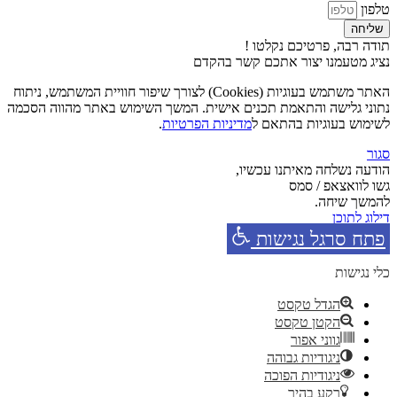
טלפון
שליחה
תודה רבה, פרטיכם נקלטו !
נציג מטעמנו יצור אתכם קשר בהקדם
האתר משתמש בעוגיות (Cookies) לצורך שיפור חוויית המשתמש, ניתוח
נתוני גלישה והתאמת תכנים אישית. המשך השימוש באתר מהווה הסכמה
לשימוש בעוגיות בהתאם ל
מדיניות הפרטיות
.
סגור
הודעה נשלחה מאיתנו עכשיו,
גשו לוואצאפ / סמס
להמשך שיחה.
דילוג לתוכן
פתח סרגל נגישות
כלי נגישות
הגדל טקסט
הקטן טקסט
גווני אפור
ניגודיות גבוהה
ניגודיות הפוכה
רקע בהיר