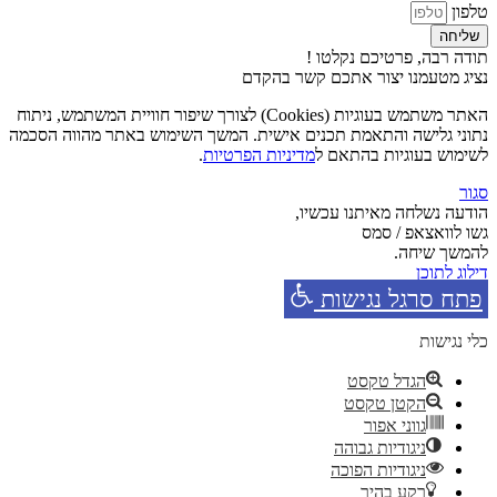
טלפון
שליחה
תודה רבה, פרטיכם נקלטו !
נציג מטעמנו יצור אתכם קשר בהקדם
האתר משתמש בעוגיות (Cookies) לצורך שיפור חוויית המשתמש, ניתוח
נתוני גלישה והתאמת תכנים אישית. המשך השימוש באתר מהווה הסכמה
לשימוש בעוגיות בהתאם ל
מדיניות הפרטיות
.
סגור
הודעה נשלחה מאיתנו עכשיו,
גשו לוואצאפ / סמס
להמשך שיחה.
דילוג לתוכן
פתח סרגל נגישות
כלי נגישות
הגדל טקסט
הקטן טקסט
גווני אפור
ניגודיות גבוהה
ניגודיות הפוכה
רקע בהיר