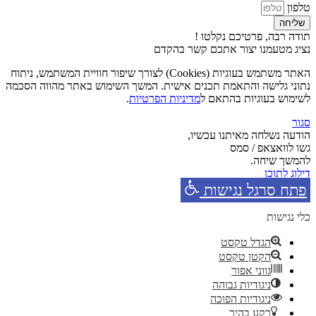
טלפון
שליחה
תודה רבה, פרטיכם נקלטו !
נציג מטעמנו יצור אתכם קשר בהקדם
האתר משתמש בעוגיות (Cookies) לצורך שיפור חוויית המשתמש, ניתוח
נתוני גלישה והתאמת תכנים אישית. המשך השימוש באתר מהווה הסכמה
לשימוש בעוגיות בהתאם ל
מדיניות הפרטיות
.
סגור
הודעה נשלחה מאיתנו עכשיו,
גשו לוואצאפ / סמס
להמשך שיחה.
דילוג לתוכן
פתח סרגל נגישות
כלי נגישות
הגדל טקסט
הקטן טקסט
גווני אפור
ניגודיות גבוהה
ניגודיות הפוכה
רקע בהיר