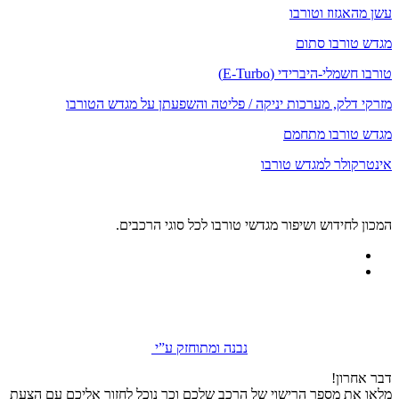
עשן מהאגזוז וטורבו
מגדש טורבו סתום
טורבו חשמלי-היברידי (E-Turbo)
מזרקי דלק, מערכות יניקה / פליטה והשפעתן על מגדש הטורבו
מגדש טורבו מתחמם
אינטרקולר למגדש טורבו
המכון לחידוש ושיפור מגדשי טורבו לכל סוגי הרכבים.
נבנה ומתוחזק ע”י
דבר אחרון!
מלאו את מספר הרישוי של הרכב שלכם וכך נוכל לחזור אליכם עם הצעת