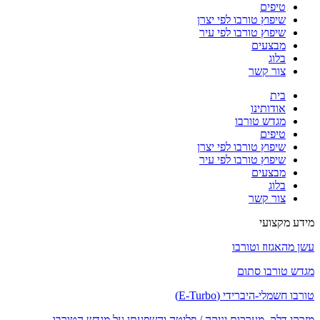
טיפים
שיפוץ טורבו לפי יצרן
שיפוץ טורבו לפי עיר
מבצעים
בלוג
צור קשר
בית
אודותינו
מגדש טורבו
טיפים
שיפוץ טורבו לפי יצרן
שיפוץ טורבו לפי עיר
מבצעים
בלוג
צור קשר
מידע מקצועי
עשן מהאגזוז וטורבו
מגדש טורבו סתום
טורבו חשמלי-היברידי (E-Turbo)
מזרקי דלק, מערכות יניקה / פליטה והשפעתן על מגדש הטורבו