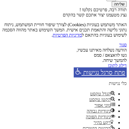
שליחה
תודה רבה, פרטיכם נקלטו !
נציג מטעמנו יצור אתכם קשר בהקדם
האתר משתמש בעוגיות (Cookies) לצורך שיפור חוויית המשתמש, ניתוח
נתוני גלישה והתאמת תכנים אישית. המשך השימוש באתר מהווה הסכמה
לשימוש בעוגיות בהתאם ל
מדיניות הפרטיות
.
סגור
הודעה נשלחה מאיתנו עכשיו,
גשו לוואצאפ / סמס
להמשך שיחה.
דילוג לתוכן
פתח סרגל נגישות
כלי נגישות
הגדל טקסט
הקטן טקסט
גווני אפור
ניגודיות גבוהה
ניגודיות הפוכה
רקע בהיר
הדגשת קישורים