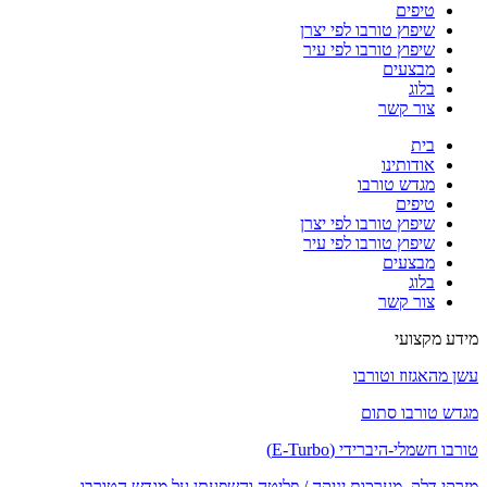
טיפים
שיפוץ טורבו לפי יצרן
שיפוץ טורבו לפי עיר
מבצעים
בלוג
צור קשר
בית
אודותינו
מגדש טורבו
טיפים
שיפוץ טורבו לפי יצרן
שיפוץ טורבו לפי עיר
מבצעים
בלוג
צור קשר
מידע מקצועי
עשן מהאגזוז וטורבו
מגדש טורבו סתום
טורבו חשמלי-היברידי (E-Turbo)
מזרקי דלק, מערכות יניקה / פליטה והשפעתן על מגדש הטורבו