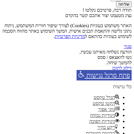
שליחה
תודה רבה, פרטיכם נקלטו !
נציג מטעמנו יצור אתכם קשר בהקדם
האתר משתמש בעוגיות (Cookies) לצורך שיפור חוויית המשתמש, ניתוח
נתוני גלישה והתאמת תכנים אישית. המשך השימוש באתר מהווה הסכמה
לשימוש בעוגיות בהתאם ל
מדיניות הפרטיות
.
סגור
הודעה נשלחה מאיתנו עכשיו,
גשו לוואצאפ / סמס
להמשך שיחה.
דילוג לתוכן
פתח סרגל נגישות
כלי נגישות
הגדל טקסט
הקטן טקסט
גווני אפור
ניגודיות גבוהה
ניגודיות הפוכה
רקע בהיר
הדגשת קישורים