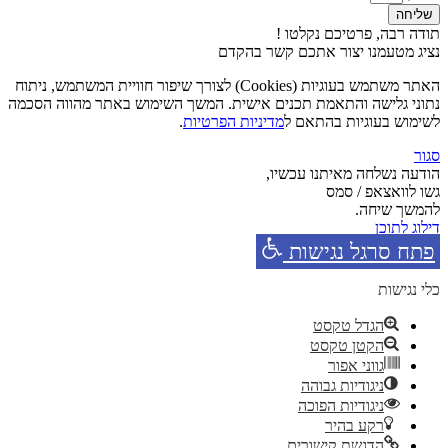
שליחה
תודה רבה, פרטיכם נקלטו !
נציג מטעמנו יצור אתכם קשר בהקדם
האתר משתמש בעוגיות (Cookies) לצורך שיפור חוויית המשתמש, ניתוח
נתוני גלישה והתאמת תכנים אישית. המשך השימוש באתר מהווה הסכמה
לשימוש בעוגיות בהתאם ל
מדיניות הפרטיות
.
סגור
הודעה נשלחה מאיתנו עכשיו,
גשו לוואצאפ / סמס
להמשך שיחה.
דילוג לתוכן
פתח סרגל נגישות
כלי נגישות
הגדל טקסט
הקטן טקסט
גווני אפור
ניגודיות גבוהה
ניגודיות הפוכה
רקע בהיר
הדגשת קישורים