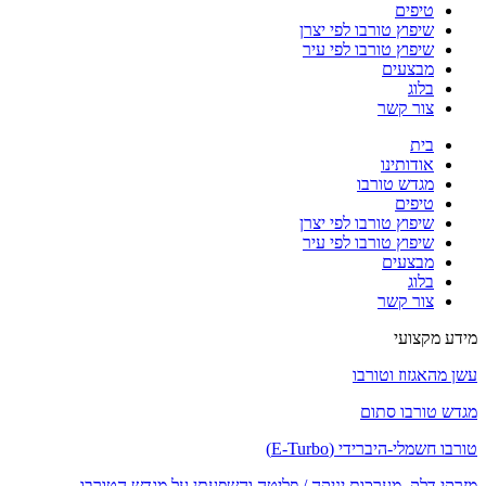
טיפים
שיפוץ טורבו לפי יצרן
שיפוץ טורבו לפי עיר
מבצעים
בלוג
צור קשר
בית
אודותינו
מגדש טורבו
טיפים
שיפוץ טורבו לפי יצרן
שיפוץ טורבו לפי עיר
מבצעים
בלוג
צור קשר
מידע מקצועי
עשן מהאגזוז וטורבו
מגדש טורבו סתום
טורבו חשמלי-היברידי (E-Turbo)
מזרקי דלק, מערכות יניקה / פליטה והשפעתן על מגדש הטורבו