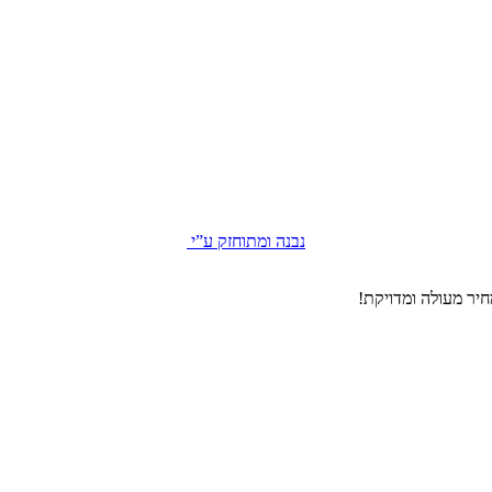
נבנה ומתוחזק ע”י
יר מעולה ומדויקת!