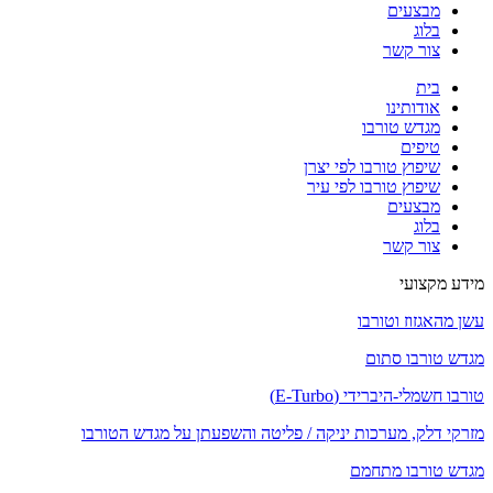
מבצעים
בלוג
צור קשר
בית
אודותינו
מגדש טורבו
טיפים
שיפוץ טורבו לפי יצרן
שיפוץ טורבו לפי עיר
מבצעים
בלוג
צור קשר
מידע מקצועי
עשן מהאגזוז וטורבו
מגדש טורבו סתום
טורבו חשמלי-היברידי (E-Turbo)
מזרקי דלק, מערכות יניקה / פליטה והשפעתן על מגדש הטורבו
מגדש טורבו מתחמם