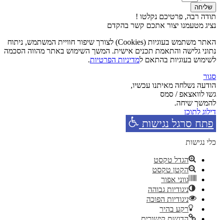
שליחה
תודה רבה, פרטיכם נקלטו !
נציג מטעמנו יצור אתכם קשר בהקדם
האתר משתמש בעוגיות (Cookies) לצורך שיפור חוויית המשתמש, ניתוח
נתוני גלישה והתאמת תכנים אישית. המשך השימוש באתר מהווה הסכמה
לשימוש בעוגיות בהתאם ל
מדיניות הפרטיות
.
סגור
הודעה נשלחה מאיתנו עכשיו,
גשו לוואצאפ / סמס
להמשך שיחה.
דילוג לתוכן
פתח סרגל נגישות
כלי נגישות
הגדל טקסט
הקטן טקסט
גווני אפור
ניגודיות גבוהה
ניגודיות הפוכה
רקע בהיר
הדגשת קישורים