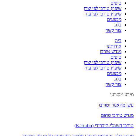
טיפים
שיפוץ טורבו לפי יצרן
שיפוץ טורבו לפי עיר
מבצעים
בלוג
צור קשר
בית
אודותינו
מגדש טורבו
טיפים
שיפוץ טורבו לפי יצרן
שיפוץ טורבו לפי עיר
מבצעים
בלוג
צור קשר
מידע מקצועי
עשן מהאגזוז וטורבו
מגדש טורבו סתום
טורבו חשמלי-היברידי (E-Turbo)
מזרקי דלק, מערכות יניקה / פליטה והשפעתן על מגדש הטורבו