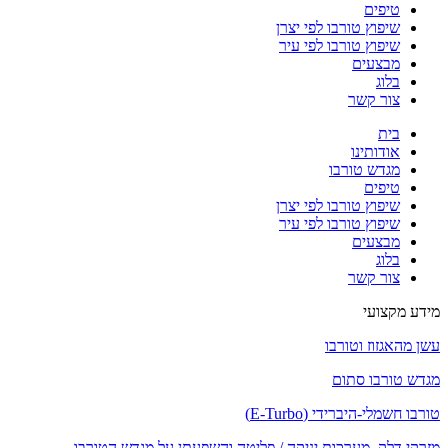
טיפים
שיפוץ טורבו לפי יצרן
שיפוץ טורבו לפי עיר
מבצעים
בלוג
צור קשר
בית
אודותינו
מגדש טורבו
טיפים
שיפוץ טורבו לפי יצרן
שיפוץ טורבו לפי עיר
מבצעים
בלוג
צור קשר
מידע מקצועי
עשן מהאגזוז וטורבו
מגדש טורבו סתום
טורבו חשמלי-היברידי (E-Turbo)
מזרקי דלק, מערכות יניקה / פליטה והשפעתן על מגדש הטורבו