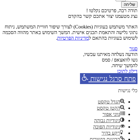
שליחה
תודה רבה, פרטיכם נקלטו !
נציג מטעמנו יצור אתכם קשר בהקדם
האתר משתמש בעוגיות (Cookies) לצורך שיפור חוויית המשתמש, ניתוח
נתוני גלישה והתאמת תכנים אישית. המשך השימוש באתר מהווה הסכמה
לשימוש בעוגיות בהתאם ל
מדיניות הפרטיות
.
סגור
הודעה נשלחה מאיתנו עכשיו,
גשו לוואצאפ / סמס
להמשך שיחה.
דילוג לתוכן
פתח סרגל נגישות
כלי נגישות
הגדל טקסט
הקטן טקסט
גווני אפור
ניגודיות גבוהה
ניגודיות הפוכה
רקע בהיר
הדגשת קישורים