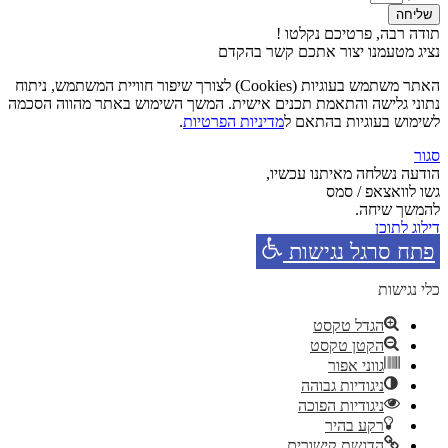
שליחה
תודה רבה, פרטיכם נקלטו !
נציג מטעמנו יצור אתכם קשר בהקדם
האתר משתמש בעוגיות (Cookies) לצורך שיפור חוויית המשתמש, ניתוח
נתוני גלישה והתאמת תכנים אישית. המשך השימוש באתר מהווה הסכמה
לשימוש בעוגיות בהתאם ל
מדיניות הפרטיות
.
סגור
הודעה נשלחה מאיתנו עכשיו,
גשו לוואצאפ / סמס
להמשך שיחה.
דילוג לתוכן
פתח סרגל נגישות
כלי נגישות
הגדל טקסט
הקטן טקסט
גווני אפור
ניגודיות גבוהה
ניגודיות הפוכה
רקע בהיר
הדגשת קישורים