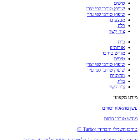
טיפים
שיפוץ טורבו לפי יצרן
שיפוץ טורבו לפי עיר
מבצעים
בלוג
צור קשר
בית
אודותינו
מגדש טורבו
טיפים
שיפוץ טורבו לפי יצרן
שיפוץ טורבו לפי עיר
מבצעים
בלוג
צור קשר
מידע מקצועי
עשן מהאגזוז וטורבו
מגדש טורבו סתום
טורבו חשמלי-היברידי (E-Turbo)
מזרקי דלק, מערכות יניקה / פליטה והשפעתן על מגדש הטורבו