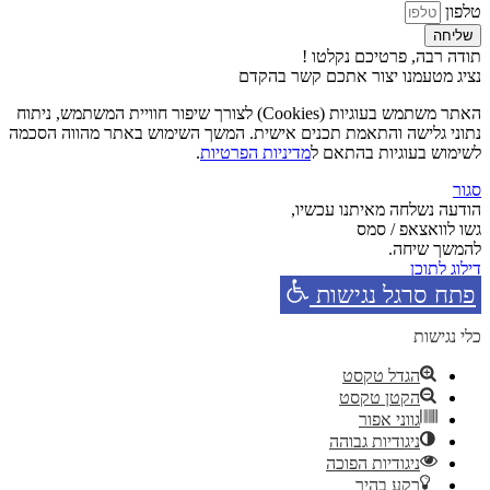
טלפון
שליחה
תודה רבה, פרטיכם נקלטו !
נציג מטעמנו יצור אתכם קשר בהקדם
האתר משתמש בעוגיות (Cookies) לצורך שיפור חוויית המשתמש, ניתוח
נתוני גלישה והתאמת תכנים אישית. המשך השימוש באתר מהווה הסכמה
לשימוש בעוגיות בהתאם ל
מדיניות הפרטיות
.
סגור
הודעה נשלחה מאיתנו עכשיו,
גשו לוואצאפ / סמס
להמשך שיחה.
דילוג לתוכן
פתח סרגל נגישות
כלי נגישות
הגדל טקסט
הקטן טקסט
גווני אפור
ניגודיות גבוהה
ניגודיות הפוכה
רקע בהיר