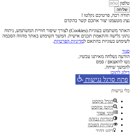
טלפון
שליחה
תודה רבה, פרטיכם נקלטו !
נציג מטעמנו יצור אתכם קשר בהקדם
האתר משתמש בעוגיות (Cookies) לצורך שיפור חוויית המשתמש, ניתוח
נתוני גלישה והתאמת תכנים אישית. המשך השימוש באתר מהווה הסכמה
לשימוש בעוגיות בהתאם ל
מדיניות הפרטיות
.
סגור
הודעה נשלחה מאיתנו עכשיו,
גשו לוואצאפ / סמס
להמשך שיחה.
דילוג לתוכן
פתח סרגל נגישות
כלי נגישות
הגדל טקסט
הקטן טקסט
גווני אפור
ניגודיות גבוהה
ניגודיות הפוכה
רקע בהיר