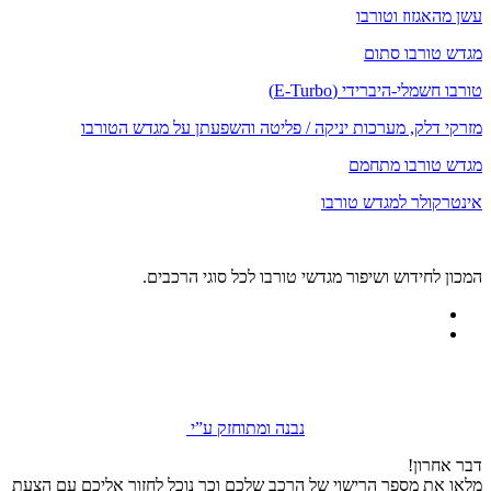
עשן מהאגזוז וטורבו
מגדש טורבו סתום
טורבו חשמלי-היברידי (E-Turbo)
מזרקי דלק, מערכות יניקה / פליטה והשפעתן על מגדש הטורבו
מגדש טורבו מתחמם
אינטרקולר למגדש טורבו
המכון לחידוש ושיפור מגדשי טורבו לכל סוגי הרכבים.
נבנה ומתוחזק ע”י
דבר אחרון!
מלאו את מספר הרישוי של הרכב שלכם וכך נוכל לחזור אליכם עם הצעת