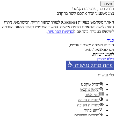
שליחה
תודה רבה, פרטיכם נקלטו !
נציג מטעמנו יצור אתכם קשר בהקדם
האתר משתמש בעוגיות (Cookies) לצורך שיפור חוויית המשתמש, ניתוח
נתוני גלישה והתאמת תכנים אישית. המשך השימוש באתר מהווה הסכמה
לשימוש בעוגיות בהתאם ל
מדיניות הפרטיות
.
סגור
הודעה נשלחה מאיתנו עכשיו,
גשו לוואצאפ / סמס
להמשך שיחה.
דילוג לתוכן
פתח סרגל נגישות
כלי נגישות
הגדל טקסט
הקטן טקסט
גווני אפור
ניגודיות גבוהה
ניגודיות הפוכה
רקע בהיר
הדגשת קישורים