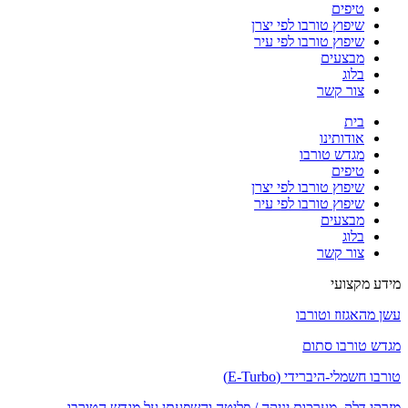
טיפים
שיפוץ טורבו לפי יצרן
שיפוץ טורבו לפי עיר
מבצעים
בלוג
צור קשר
בית
אודותינו
מגדש טורבו
טיפים
שיפוץ טורבו לפי יצרן
שיפוץ טורבו לפי עיר
מבצעים
בלוג
צור קשר
מידע מקצועי
עשן מהאגזוז וטורבו
מגדש טורבו סתום
טורבו חשמלי-היברידי (E-Turbo)
מזרקי דלק, מערכות יניקה / פליטה והשפעתן על מגדש הטורבו