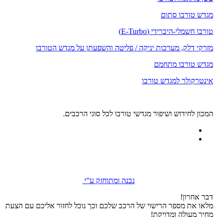
מגדש טורבו סתום
טורבו חשמלי-היברידי (E-Turbo)
מזרקי דלק, מערכות יניקה / פליטה והשפעתן על מגדש הטורבו
מגדש טורבו מתחמם
אינטרקולר למגדש טורבו
המכון לחידוש ושיפור מגדשי טורבו לכל סוגי הרכבים.
נבנה ומתוחזק ע”י
דבר אחרון!
מלאו את מספר הרישוי של הרכב שלכם וכך נוכל לחזור אליכם עם הצעת
מחיר מעולה ומדויקת!