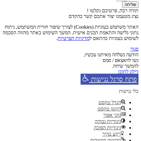
שליחה
תודה רבה, פרטיכם נקלטו !
נציג מטעמנו יצור אתכם קשר בהקדם
האתר משתמש בעוגיות (Cookies) לצורך שיפור חוויית המשתמש, ניתוח
נתוני גלישה והתאמת תכנים אישית. המשך השימוש באתר מהווה הסכמה
לשימוש בעוגיות בהתאם ל
מדיניות הפרטיות
.
סגור
הודעה נשלחה מאיתנו עכשיו,
גשו לוואצאפ / סמס
להמשך שיחה.
דילוג לתוכן
פתח סרגל נגישות
כלי נגישות
הגדל טקסט
הקטן טקסט
גווני אפור
ניגודיות גבוהה
ניגודיות הפוכה
רקע בהיר
הדגשת קישורים