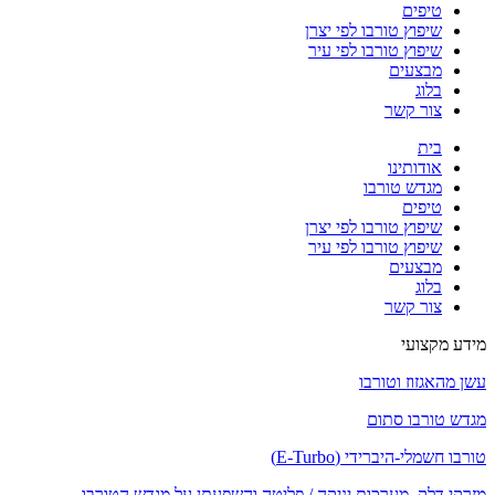
טיפים
שיפוץ טורבו לפי יצרן
שיפוץ טורבו לפי עיר
מבצעים
בלוג
צור קשר
בית
אודותינו
מגדש טורבו
טיפים
שיפוץ טורבו לפי יצרן
שיפוץ טורבו לפי עיר
מבצעים
בלוג
צור קשר
מידע מקצועי
עשן מהאגזוז וטורבו
מגדש טורבו סתום
טורבו חשמלי-היברידי (E-Turbo)
מזרקי דלק, מערכות יניקה / פליטה והשפעתן על מגדש הטורבו