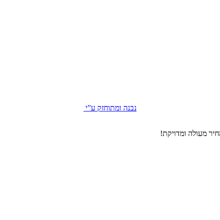
נבנה ומתוחזק ע”י
יר מעולה ומדויקת!