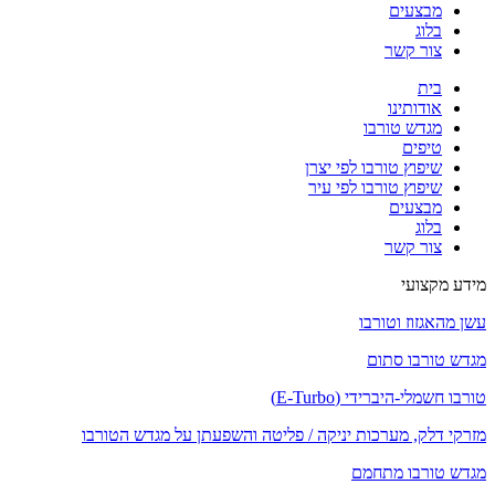
מבצעים
בלוג
צור קשר
בית
אודותינו
מגדש טורבו
טיפים
שיפוץ טורבו לפי יצרן
שיפוץ טורבו לפי עיר
מבצעים
בלוג
צור קשר
מידע מקצועי
עשן מהאגזוז וטורבו
מגדש טורבו סתום
טורבו חשמלי-היברידי (E-Turbo)
מזרקי דלק, מערכות יניקה / פליטה והשפעתן על מגדש הטורבו
מגדש טורבו מתחמם