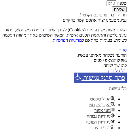
טלפון
שליחה
תודה רבה, פרטיכם נקלטו !
נציג מטעמנו יצור אתכם קשר בהקדם
האתר משתמש בעוגיות (Cookies) לצורך שיפור חוויית המשתמש, ניתוח
נתוני גלישה והתאמת תכנים אישית. המשך השימוש באתר מהווה הסכמה
לשימוש בעוגיות בהתאם ל
מדיניות הפרטיות
.
סגור
הודעה נשלחה מאיתנו עכשיו,
גשו לוואצאפ / סמס
להמשך שיחה.
דילוג לתוכן
פתח סרגל נגישות
כלי נגישות
הגדל טקסט
הקטן טקסט
גווני אפור
ניגודיות גבוהה
ניגודיות הפוכה
רקע בהיר