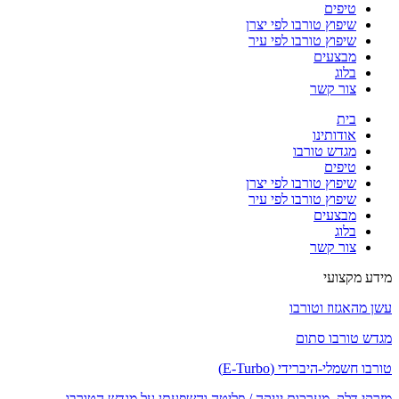
טיפים
שיפוץ טורבו לפי יצרן
שיפוץ טורבו לפי עיר
מבצעים
בלוג
צור קשר
בית
אודותינו
מגדש טורבו
טיפים
שיפוץ טורבו לפי יצרן
שיפוץ טורבו לפי עיר
מבצעים
בלוג
צור קשר
מידע מקצועי
עשן מהאגזוז וטורבו
מגדש טורבו סתום
טורבו חשמלי-היברידי (E-Turbo)
מזרקי דלק, מערכות יניקה / פליטה והשפעתן על מגדש הטורבו