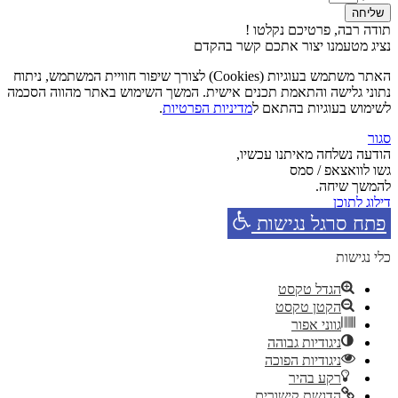
שליחה
תודה רבה, פרטיכם נקלטו !
נציג מטעמנו יצור אתכם קשר בהקדם
האתר משתמש בעוגיות (Cookies) לצורך שיפור חוויית המשתמש, ניתוח
נתוני גלישה והתאמת תכנים אישית. המשך השימוש באתר מהווה הסכמה
לשימוש בעוגיות בהתאם ל
מדיניות הפרטיות
.
סגור
הודעה נשלחה מאיתנו עכשיו,
גשו לוואצאפ / סמס
להמשך שיחה.
דילוג לתוכן
פתח סרגל נגישות
כלי נגישות
הגדל טקסט
הקטן טקסט
גווני אפור
ניגודיות גבוהה
ניגודיות הפוכה
רקע בהיר
הדגשת קישורים