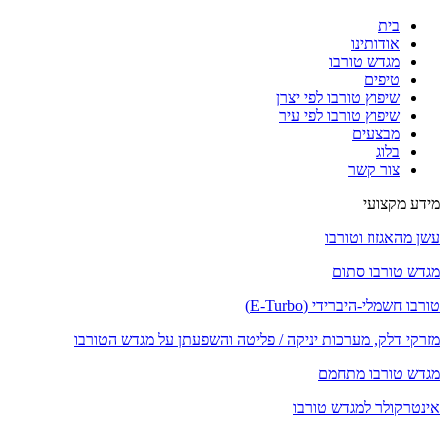
בית
אודותינו
מגדש טורבו
טיפים
שיפוץ טורבו לפי יצרן
שיפוץ טורבו לפי עיר
מבצעים
בלוג
צור קשר
מידע מקצועי
עשן מהאגזוז וטורבו
מגדש טורבו סתום
טורבו חשמלי-היברידי (E-Turbo)
מזרקי דלק, מערכות יניקה / פליטה והשפעתן על מגדש הטורבו
מגדש טורבו מתחמם
אינטרקולר למגדש טורבו