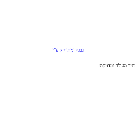
נבנה ומתוחזק ע”י
יר מעולה ומדויקת!