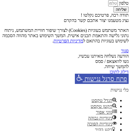
טלפון
שליחה
תודה רבה, פרטיכם נקלטו !
נציג מטעמנו יצור אתכם קשר בהקדם
האתר משתמש בעוגיות (Cookies) לצורך שיפור חוויית המשתמש, ניתוח
נתוני גלישה והתאמת תכנים אישית. המשך השימוש באתר מהווה הסכמה
לשימוש בעוגיות בהתאם ל
מדיניות הפרטיות
.
סגור
הודעה נשלחה מאיתנו עכשיו,
גשו לוואצאפ / סמס
להמשך שיחה.
דילוג לתוכן
פתח סרגל נגישות
כלי נגישות
הגדל טקסט
הקטן טקסט
גווני אפור
ניגודיות גבוהה
ניגודיות הפוכה
רקע בהיר