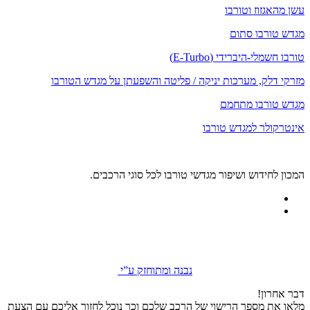
עשן מהאגזוז וטורבו
מגדש טורבו סתום
טורבו חשמלי-היברידי (E-Turbo)
מזרקי דלק, מערכות יניקה / פליטה והשפעתן על מגדש הטורבו
מגדש טורבו מתחמם
אינטרקולר למגדש טורבו
המכון לחידוש ושיפור מגדשי טורבו לכל סוגי הרכבים.
נבנה ומתוחזק ע”י
דבר אחרון!
מלאו את מספר הרישוי של הרכב שלכם וכך נוכל לחזור אליכם עם הצעת