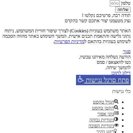
טלפון
שליחה
תודה רבה, פרטיכם נקלטו !
נציג מטעמנו יצור אתכם קשר בהקדם
האתר משתמש בעוגיות (Cookies) לצורך שיפור חוויית המשתמש, ניתוח
נתוני גלישה והתאמת תכנים אישית. המשך השימוש באתר מהווה הסכמה
לשימוש בעוגיות בהתאם ל
מדיניות הפרטיות
.
סגור
הודעה נשלחה מאיתנו עכשיו,
גשו לוואצאפ / סמס
להמשך שיחה.
דילוג לתוכן
פתח סרגל נגישות
כלי נגישות
הגדל טקסט
הקטן טקסט
גווני אפור
ניגודיות גבוהה
ניגודיות הפוכה
רקע בהיר