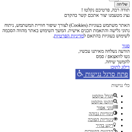
שליחה
תודה רבה, פרטיכם נקלטו !
נציג מטעמנו יצור אתכם קשר בהקדם
האתר משתמש בעוגיות (Cookies) לצורך שיפור חוויית המשתמש, ניתוח
נתוני גלישה והתאמת תכנים אישית. המשך השימוש באתר מהווה הסכמה
לשימוש בעוגיות בהתאם ל
מדיניות הפרטיות
.
סגור
הודעה נשלחה מאיתנו עכשיו,
גשו לוואצאפ / סמס
להמשך שיחה.
דילוג לתוכן
פתח סרגל נגישות
כלי נגישות
הגדל טקסט
הקטן טקסט
גווני אפור
ניגודיות גבוהה
ניגודיות הפוכה
רקע בהיר
הדגשת קישורים