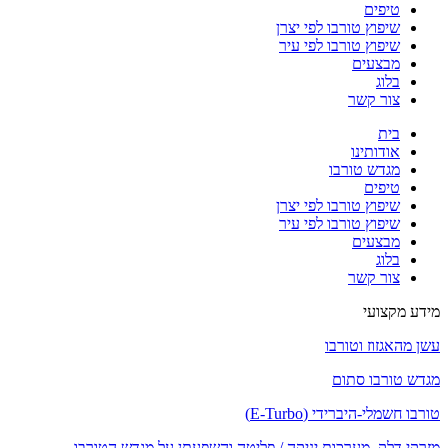
טיפים
שיפוץ טורבו לפי יצרן
שיפוץ טורבו לפי עיר
מבצעים
בלוג
צור קשר
בית
אודותינו
מגדש טורבו
טיפים
שיפוץ טורבו לפי יצרן
שיפוץ טורבו לפי עיר
מבצעים
בלוג
צור קשר
מידע מקצועי
עשן מהאגזוז וטורבו
מגדש טורבו סתום
טורבו חשמלי-היברידי (E-Turbo)
מזרקי דלק, מערכות יניקה / פליטה והשפעתן על מגדש הטורבו