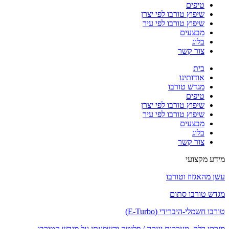
טיפים
שיפוץ טורבו לפי יצרן
שיפוץ טורבו לפי עיר
מבצעים
בלוג
צור קשר
בית
אודותינו
מגדש טורבו
טיפים
שיפוץ טורבו לפי יצרן
שיפוץ טורבו לפי עיר
מבצעים
בלוג
צור קשר
מידע מקצועי
עשן מהאגזוז וטורבו
מגדש טורבו סתום
טורבו חשמלי-היברידי (E-Turbo)
מזרקי דלק, מערכות יניקה / פליטה והשפעתן על מגדש הטורבו