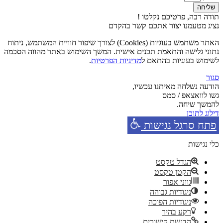
שליחה
תודה רבה, פרטיכם נקלטו !
נציג מטעמנו יצור אתכם קשר בהקדם
האתר משתמש בעוגיות (Cookies) לצורך שיפור חוויית המשתמש, ניתוח
נתוני גלישה והתאמת תכנים אישית. המשך השימוש באתר מהווה הסכמה
לשימוש בעוגיות בהתאם ל
מדיניות הפרטיות
.
סגור
הודעה נשלחה מאיתנו עכשיו,
גשו לוואצאפ / סמס
להמשך שיחה.
דילוג לתוכן
פתח סרגל נגישות
כלי נגישות
הגדל טקסט
הקטן טקסט
גווני אפור
ניגודיות גבוהה
ניגודיות הפוכה
רקע בהיר
הדגשת קישורים