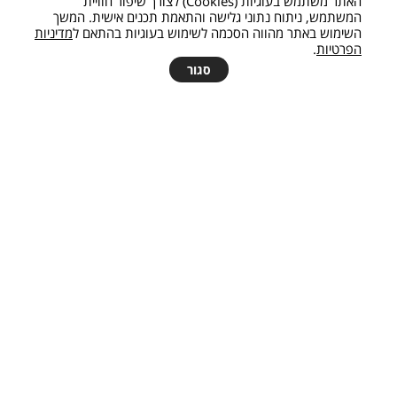
האתר משתמש בעוגיות (Cookies) לצורך שיפור חוויית
המשתמש, ניתוח נתוני גלישה והתאמת תכנים אישית. המשך
השימוש באתר מהווה הסכמה לשימוש בעוגיות בהתאם ל
מדיניות
הפרטיות
.
להצעת מחיר
סגור
מיידית
המכון לחידוש ושיפור מגדשי טורבו לכל סוגי הרכבים.
נבנה ומתוחזק ע”י