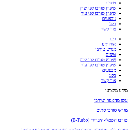
טיפים
שיפוץ טורבו לפי יצרן
שיפוץ טורבו לפי עיר
מבצעים
בלוג
צור קשר
בית
אודותינו
מגדש טורבו
טיפים
שיפוץ טורבו לפי יצרן
שיפוץ טורבו לפי עיר
מבצעים
בלוג
צור קשר
מידע מקצועי
עשן מהאגזוז וטורבו
מגדש טורבו סתום
טורבו חשמלי-היברידי (E-Turbo)
מזרקי דלק, מערכות יניקה / פליטה והשפעתן על מגדש הטורבו