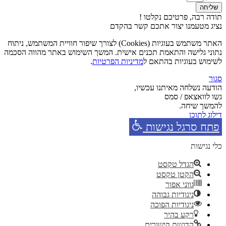
שליחה
תודה רבה, פרטיכם נקלטו !
נציג מטעמנו יצור אתכם קשר בהקדם
האתר משתמש בעוגיות (Cookies) לצורך שיפור חוויית המשתמש, ניתוח
נתוני גלישה והתאמת תכנים אישית. המשך השימוש באתר מהווה הסכמה
לשימוש בעוגיות בהתאם ל
מדיניות הפרטיות
.
סגור
הודעה נשלחה מאיתנו עכשיו,
גשו לוואצאפ / סמס
להמשך שיחה.
דילוג לתוכן
פתח סרגל נגישות
כלי נגישות
הגדל טקסט
הקטן טקסט
גווני אפור
ניגודיות גבוהה
ניגודיות הפוכה
רקע בהיר
הדגשת קישורים