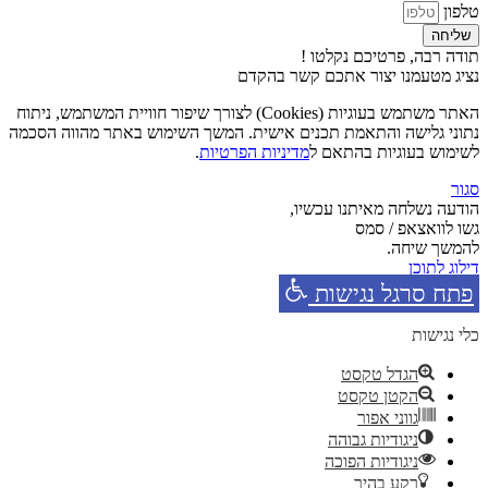
טלפון
שליחה
תודה רבה, פרטיכם נקלטו !
נציג מטעמנו יצור אתכם קשר בהקדם
האתר משתמש בעוגיות (Cookies) לצורך שיפור חוויית המשתמש, ניתוח
נתוני גלישה והתאמת תכנים אישית. המשך השימוש באתר מהווה הסכמה
לשימוש בעוגיות בהתאם ל
מדיניות הפרטיות
.
סגור
הודעה נשלחה מאיתנו עכשיו,
גשו לוואצאפ / סמס
להמשך שיחה.
דילוג לתוכן
פתח סרגל נגישות
כלי נגישות
הגדל טקסט
הקטן טקסט
גווני אפור
ניגודיות גבוהה
ניגודיות הפוכה
רקע בהיר