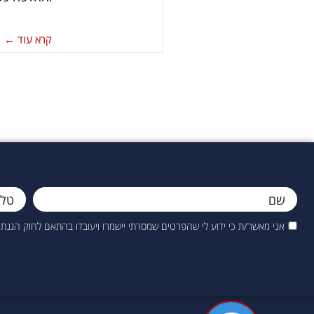
קרא עוד ←
אני מאשר/ת כי ידוע לי שהפרטים שמסרתי יישמרו ויעובדו בהתאם לחוק הגנת הפרטיות, התשמ"א–1981 (