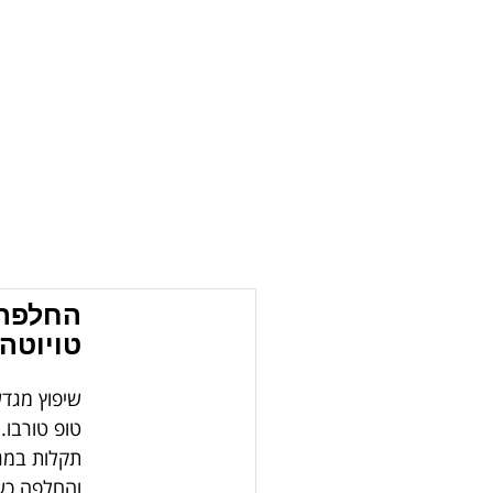
החלפת 
טויוטה 
שיפוץ מגדש
טופ טורבו.
תקלות במגד
והחלפה כשב