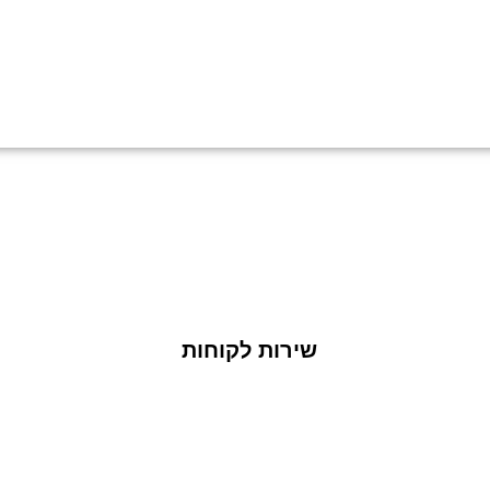
ות פרטיות
ת כי ידוע לי שהפרטים שמסרתי יישמרו ויעובדו בהתאם לחוק הגנת הפרטיות, התשמ"א–1981 (כולל תיקון 13),
ו.
שירות לקוחות