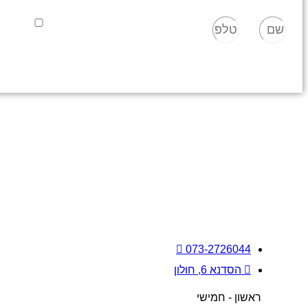
שם
טלפון
אישור מדיני
שלח
אני מאשר/
הפרטיות
שלנ
073-2726044
הסדנא 6, חולון
ראשון - חמישי