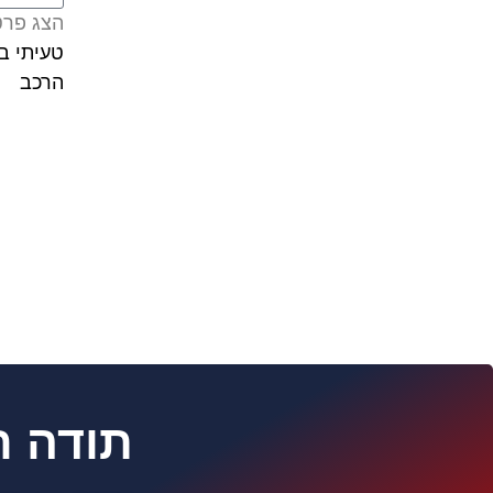
הצג פרט
טעיתי ב
הרכב
תודה ר