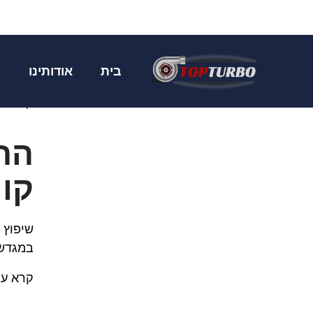
מגדש טורבו טויו
בית
אודותינו
מ
דף הבי
החל
קור
שיפוץ 
במגדש 
קרא עו