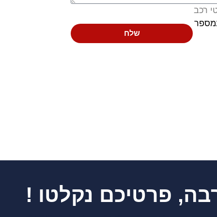
י רכב
מספר
שלח
בה, פרטיכם נקלטו !