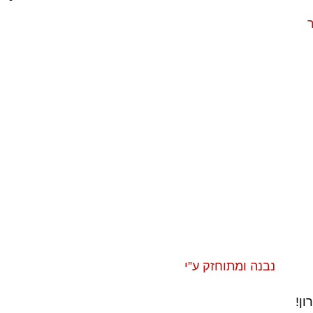
ר
נבנה ומתוחזק ע”י
ון!