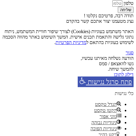
טלפון
שליחה
תודה רבה, פרטיכם נקלטו !
נציג מטעמנו יצור אתכם קשר בהקדם
האתר משתמש בעוגיות (Cookies) לצורך שיפור חוויית המשתמש, ניתוח
נתוני גלישה והתאמת תכנים אישית. המשך השימוש באתר מהווה הסכמה
לשימוש בעוגיות בהתאם ל
מדיניות הפרטיות
.
סגור
הודעה נשלחה מאיתנו עכשיו,
גשו לוואצאפ / סמס
להמשך שיחה.
דילוג לתוכן
פתח סרגל נגישות
כלי נגישות
הגדל טקסט
הקטן טקסט
גווני אפור
ניגודיות גבוהה
ניגודיות הפוכה
רקע בהיר