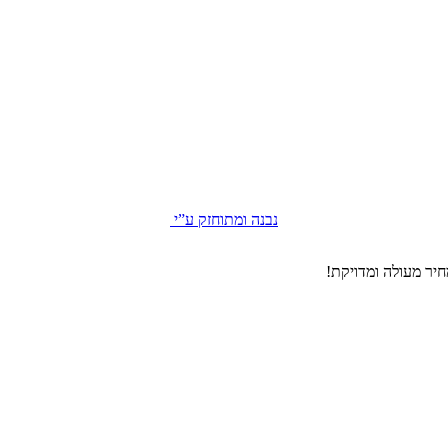
נבנה ומתוחזק ע”י
יר מעולה ומדויקת!