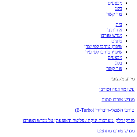
מבצעים
בלוג
צור קשר
בית
אודותינו
מגדש טורבו
טיפים
שיפוץ טורבו לפי יצרן
שיפוץ טורבו לפי עיר
מבצעים
בלוג
צור קשר
מידע מקצועי
עשן מהאגזוז וטורבו
מגדש טורבו סתום
טורבו חשמלי-היברידי (E-Turbo)
מזרקי דלק, מערכות יניקה / פליטה והשפעתן על מגדש הטורבו
מגדש טורבו מתחמם