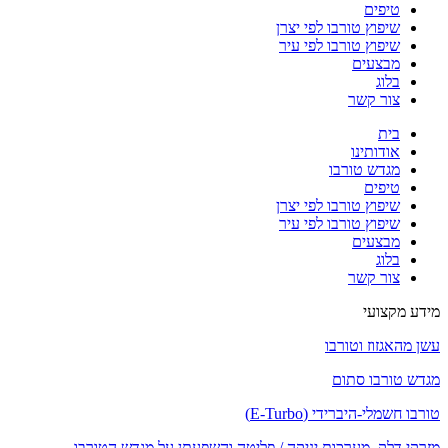
טיפים
שיפוץ טורבו לפי יצרן
שיפוץ טורבו לפי עיר
מבצעים
בלוג
צור קשר
בית
אודותינו
מגדש טורבו
טיפים
שיפוץ טורבו לפי יצרן
שיפוץ טורבו לפי עיר
מבצעים
בלוג
צור קשר
מידע מקצועי
עשן מהאגזוז וטורבו
מגדש טורבו סתום
טורבו חשמלי-היברידי (E-Turbo)
מזרקי דלק, מערכות יניקה / פליטה והשפעתן על מגדש הטורבו