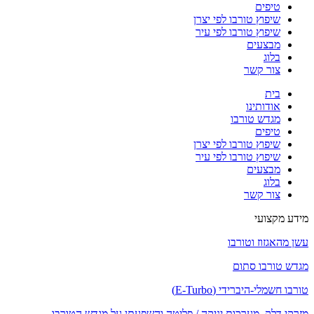
טיפים
שיפוץ טורבו לפי יצרן
שיפוץ טורבו לפי עיר
מבצעים
בלוג
צור קשר
בית
אודותינו
מגדש טורבו
טיפים
שיפוץ טורבו לפי יצרן
שיפוץ טורבו לפי עיר
מבצעים
בלוג
צור קשר
מידע מקצועי
עשן מהאגזוז וטורבו
מגדש טורבו סתום
טורבו חשמלי-היברידי (E-Turbo)
מזרקי דלק, מערכות יניקה / פליטה והשפעתן על מגדש הטורבו