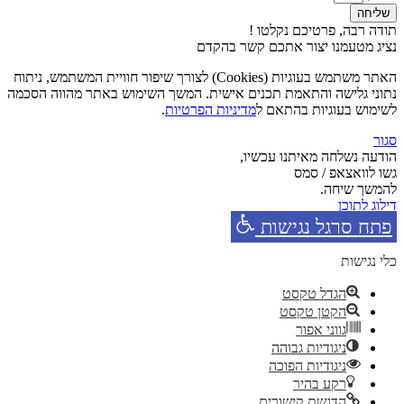
שליחה
תודה רבה, פרטיכם נקלטו !
נציג מטעמנו יצור אתכם קשר בהקדם
האתר משתמש בעוגיות (Cookies) לצורך שיפור חוויית המשתמש, ניתוח
נתוני גלישה והתאמת תכנים אישית. המשך השימוש באתר מהווה הסכמה
לשימוש בעוגיות בהתאם ל
מדיניות הפרטיות
.
סגור
הודעה נשלחה מאיתנו עכשיו,
גשו לוואצאפ / סמס
להמשך שיחה.
דילוג לתוכן
פתח סרגל נגישות
כלי נגישות
הגדל טקסט
הקטן טקסט
גווני אפור
ניגודיות גבוהה
ניגודיות הפוכה
רקע בהיר
הדגשת קישורים