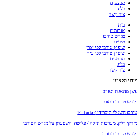
מבצעים
בלוג
צור קשר
בית
אודותינו
מגדש טורבו
טיפים
שיפוץ טורבו לפי יצרן
שיפוץ טורבו לפי עיר
מבצעים
בלוג
צור קשר
מידע מקצועי
עשן מהאגזוז וטורבו
מגדש טורבו סתום
טורבו חשמלי-היברידי (E-Turbo)
מזרקי דלק, מערכות יניקה / פליטה והשפעתן על מגדש הטורבו
מגדש טורבו מתחמם