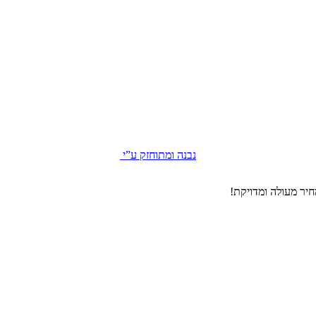
נבנה ומתוחזק ע”י
יר מעולה ומדויקת!