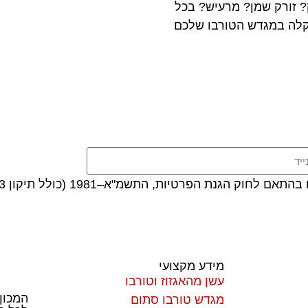
בו לקסוס ES ניזוק? זורק שמן? מרעיש? בכל
לה במגדש הטורבו שלכם
ת הפרטיות, התשמ"א–1981 (כולל תיקון 13), ובהתאם ל
מידע מקצועי
עשן מהאגזוז וטורבו
המכון
מגדש טורבו סתום