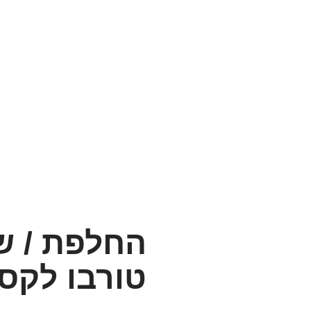
מגדש טורבו לקסוס
החלפת / ש
טורבו לקסוס