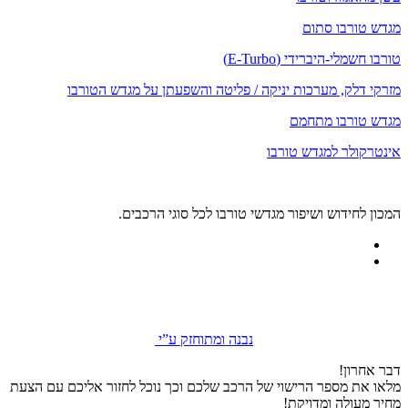
מגדש טורבו סתום
טורבו חשמלי-היברידי (E-Turbo)
מזרקי דלק, מערכות יניקה / פליטה והשפעתן על מגדש הטורבו
מגדש טורבו מתחמם
אינטרקולר למגדש טורבו
המכון לחידוש ושיפור מגדשי טורבו לכל סוגי הרכבים.
נבנה ומתוחזק ע”י
דבר אחרון!
מלאו את מספר הרישוי של הרכב שלכם וכך נוכל לחזור אליכם עם הצעת
מחיר מעולה ומדויקת!