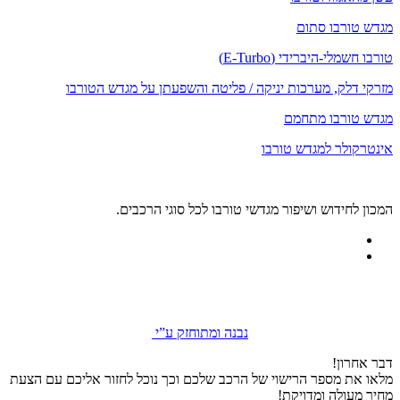
מגדש טורבו סתום
טורבו חשמלי-היברידי (E-Turbo)
מזרקי דלק, מערכות יניקה / פליטה והשפעתן על מגדש הטורבו
מגדש טורבו מתחמם
אינטרקולר למגדש טורבו
המכון לחידוש ושיפור מגדשי טורבו לכל סוגי הרכבים.
נבנה ומתוחזק ע”י
דבר אחרון!
מלאו את מספר הרישוי של הרכב שלכם וכך נוכל לחזור אליכם עם הצעת
מחיר מעולה ומדויקת!