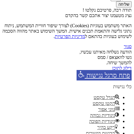
שליחה
תודה רבה, פרטיכם נקלטו !
נציג מטעמנו יצור אתכם קשר בהקדם
האתר משתמש בעוגיות (Cookies) לצורך שיפור חוויית המשתמש, ניתוח
נתוני גלישה והתאמת תכנים אישית. המשך השימוש באתר מהווה הסכמה
לשימוש בעוגיות בהתאם ל
מדיניות הפרטיות
.
סגור
הודעה נשלחה מאיתנו עכשיו,
גשו לוואצאפ / סמס
להמשך שיחה.
דילוג לתוכן
פתח סרגל נגישות
כלי נגישות
הגדל טקסט
הקטן טקסט
גווני אפור
ניגודיות גבוהה
ניגודיות הפוכה
רקע בהיר
הדגשת קישורים