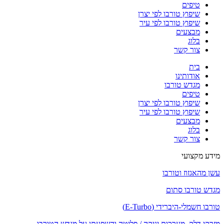
טיפים
שיפוץ טורבו לפי יצרן
שיפוץ טורבו לפי עיר
מבצעים
בלוג
צור קשר
בית
אודותינו
מגדש טורבו
טיפים
שיפוץ טורבו לפי יצרן
שיפוץ טורבו לפי עיר
מבצעים
בלוג
צור קשר
מידע מקצועי
עשן מהאגזוז וטורבו
מגדש טורבו סתום
טורבו חשמלי-היברידי (E-Turbo)
מזרקי דלק, מערכות יניקה / פליטה והשפעתן על מגדש הטורבו