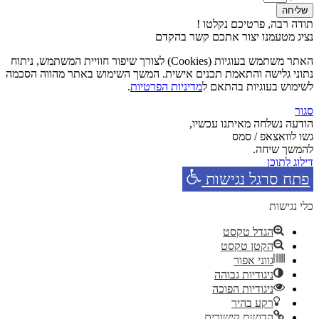
שליחה
תודה רבה, פרטיכם נקלטו !
נציג מטעמנו יצור אתכם קשר בהקדם
האתר משתמש בעוגיות (Cookies) לצורך שיפור חוויית המשתמש, ניתוח
נתוני גלישה והתאמת תכנים אישית. המשך השימוש באתר מהווה הסכמה
לשימוש בעוגיות בהתאם ל
מדיניות הפרטיות
.
סגור
הודעה נשלחה מאיתנו עכשיו,
גשו לוואצאפ / סמס
להמשך שיחה.
דילוג לתוכן
פתח סרגל נגישות
כלי נגישות
הגדל טקסט
הקטן טקסט
גווני אפור
ניגודיות גבוהה
ניגודיות הפוכה
רקע בהיר
הדגשת קישורים