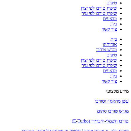
טיפים
שיפוץ טורבו לפי יצרן
שיפוץ טורבו לפי עיר
מבצעים
בלוג
צור קשר
בית
אודותינו
מגדש טורבו
טיפים
שיפוץ טורבו לפי יצרן
שיפוץ טורבו לפי עיר
מבצעים
בלוג
צור קשר
מידע מקצועי
עשן מהאגזוז וטורבו
מגדש טורבו סתום
טורבו חשמלי-היברידי (E-Turbo)
מזרקי דלק, מערכות יניקה / פליטה והשפעתן על מגדש הטורבו