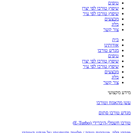
טיפים
שיפוץ טורבו לפי יצרן
שיפוץ טורבו לפי עיר
מבצעים
בלוג
צור קשר
בית
אודותינו
מגדש טורבו
טיפים
שיפוץ טורבו לפי יצרן
שיפוץ טורבו לפי עיר
מבצעים
בלוג
צור קשר
מידע מקצועי
עשן מהאגזוז וטורבו
מגדש טורבו סתום
טורבו חשמלי-היברידי (E-Turbo)
מזרקי דלק, מערכות יניקה / פליטה והשפעתן על מגדש הטורבו