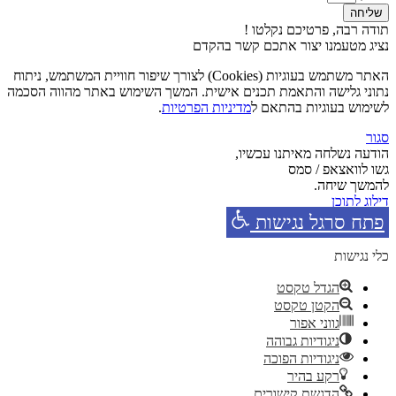
שליחה
תודה רבה, פרטיכם נקלטו !
נציג מטעמנו יצור אתכם קשר בהקדם
האתר משתמש בעוגיות (Cookies) לצורך שיפור חוויית המשתמש, ניתוח
נתוני גלישה והתאמת תכנים אישית. המשך השימוש באתר מהווה הסכמה
לשימוש בעוגיות בהתאם ל
מדיניות הפרטיות
.
סגור
הודעה נשלחה מאיתנו עכשיו,
גשו לוואצאפ / סמס
להמשך שיחה.
דילוג לתוכן
פתח סרגל נגישות
כלי נגישות
הגדל טקסט
הקטן טקסט
גווני אפור
ניגודיות גבוהה
ניגודיות הפוכה
רקע בהיר
הדגשת קישורים