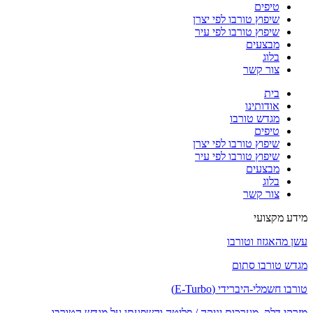
טיפים
שיפוץ טורבו לפי יצרן
שיפוץ טורבו לפי עיר
מבצעים
בלוג
צור קשר
בית
אודותינו
מגדש טורבו
טיפים
שיפוץ טורבו לפי יצרן
שיפוץ טורבו לפי עיר
מבצעים
בלוג
צור קשר
מידע מקצועי
עשן מהאגזוז וטורבו
מגדש טורבו סתום
טורבו חשמלי-היברידי (E-Turbo)
מזרקי דלק, מערכות יניקה / פליטה והשפעתן על מגדש הטורבו