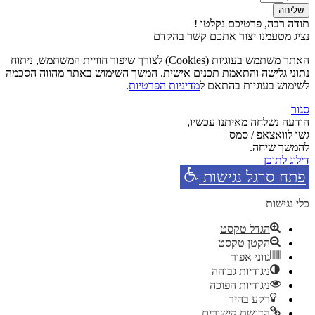
שליחה
תודה רבה, פרטיכם נקלטו !
נציג מטעמנו יצור אתכם קשר בהקדם
האתר משתמש בעוגיות (Cookies) לצורך שיפור חוויית המשתמש, ניתוח
נתוני גלישה והתאמת תכנים אישית. המשך השימוש באתר מהווה הסכמה
לשימוש בעוגיות בהתאם ל
מדיניות הפרטיות
.
סגור
הודעה נשלחה מאיתנו עכשיו,
גשו לוואצאפ / סמס
להמשך שיחה.
דילוג לתוכן
פתח סרגל נגישות
כלי נגישות
הגדל טקסט
הקטן טקסט
גווני אפור
ניגודיות גבוהה
ניגודיות הפוכה
רקע בהיר
הדגשת קישורים