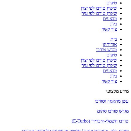
טיפים
שיפוץ טורבו לפי יצרן
שיפוץ טורבו לפי עיר
מבצעים
בלוג
צור קשר
בית
אודותינו
מגדש טורבו
טיפים
שיפוץ טורבו לפי יצרן
שיפוץ טורבו לפי עיר
מבצעים
בלוג
צור קשר
מידע מקצועי
עשן מהאגזוז וטורבו
מגדש טורבו סתום
טורבו חשמלי-היברידי (E-Turbo)
מזרקי דלק, מערכות יניקה / פליטה והשפעתן על מגדש הטורבו