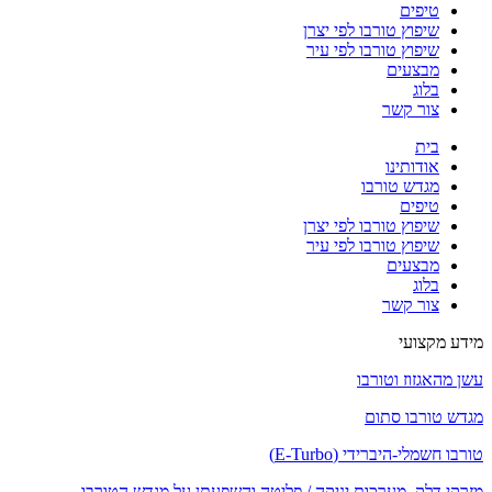
טיפים
שיפוץ טורבו לפי יצרן
שיפוץ טורבו לפי עיר
מבצעים
בלוג
צור קשר
בית
אודותינו
מגדש טורבו
טיפים
שיפוץ טורבו לפי יצרן
שיפוץ טורבו לפי עיר
מבצעים
בלוג
צור קשר
מידע מקצועי
עשן מהאגזוז וטורבו
מגדש טורבו סתום
טורבו חשמלי-היברידי (E-Turbo)
מזרקי דלק, מערכות יניקה / פליטה והשפעתן על מגדש הטורבו