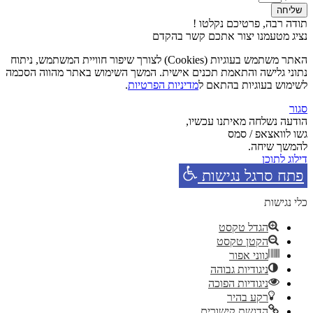
שליחה
תודה רבה, פרטיכם נקלטו !
נציג מטעמנו יצור אתכם קשר בהקדם
האתר משתמש בעוגיות (Cookies) לצורך שיפור חוויית המשתמש, ניתוח
נתוני גלישה והתאמת תכנים אישית. המשך השימוש באתר מהווה הסכמה
לשימוש בעוגיות בהתאם ל
מדיניות הפרטיות
.
סגור
הודעה נשלחה מאיתנו עכשיו,
גשו לוואצאפ / סמס
להמשך שיחה.
דילוג לתוכן
פתח סרגל נגישות
כלי נגישות
הגדל טקסט
הקטן טקסט
גווני אפור
ניגודיות גבוהה
ניגודיות הפוכה
רקע בהיר
הדגשת קישורים